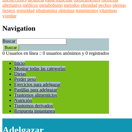
alternativa
médicos
metabolismo
metodos
obesidad
pechos
piernas
riesgos
seguridad
sibutramina
síntomas
tratamientos
vitaminas
vomitar
Navigation
Buscar
0 Usuarios en línea :: 0 usuarios anónimos y 0 registrados
Inicio
Mostrar todas las categorías
Dietas
Perder peso
Ejercicios para adelgazar
Pastillas para adelgazar
Trastornos alimenticios
Nutrición
Trastornos derivados
Respuesta instantanea
Adelgazar