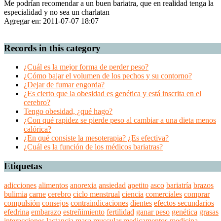
Me podrían recomendar a un buen bariatra, que en realidad tenga la
especialidad y no sea un charlatan
Agregar en: 2011-07-07 18:07
Records in this category
¿Cuál es la mejor forma de perder peso?
¿Cómo bajar el volumen de los pechos y su contorno?
¿Dejar de fumar engorda?
¿Es cierto que la obesidad es genética y está inscrita en el
cerebro?
Tengo obesidad, ¿qué hago?
¿Con qué rapidez se pierde peso al cambiar a una dieta menos
calórica?
¿En qué consiste la mesoterapia? ¿Es efectiva?
¿Cuál es la función de los médicos bariatras?
Etiquetas
adicciones
alimentos
anorexia
ansiedad
apetito
asco
bariatría
brazos
bulimia
carne
cerebro
ciclo menstrual
ciencia
comerciales
comprar
compulsión
consejos
contraindicaciones
dientes
efectos secundarios
efedrina
embarazo
estreñimiento
fertilidad
ganar peso
genética
grasas
interacciones
lactancia
masa muscular
medicamentos
medicina