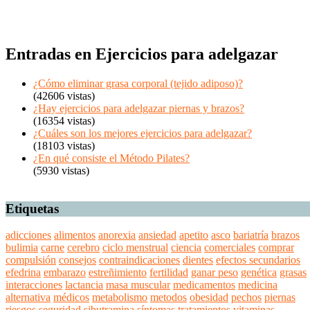
Entradas en Ejercicios para adelgazar
¿Cómo eliminar grasa corporal (tejido adiposo)?
(42606 vistas)
¿Hay ejercicios para adelgazar piernas y brazos?
(16354 vistas)
¿Cuáles son los mejores ejercicios para adelgazar?
(18103 vistas)
¿En qué consiste el Método Pilates?
(5930 vistas)
Etiquetas
adicciones
alimentos
anorexia
ansiedad
apetito
asco
bariatría
brazos
bulimia
carne
cerebro
ciclo menstrual
ciencia
comerciales
comprar
compulsión
consejos
contraindicaciones
dientes
efectos secundarios
efedrina
embarazo
estreñimiento
fertilidad
ganar peso
genética
grasas
interacciones
lactancia
masa muscular
medicamentos
medicina
alternativa
médicos
metabolismo
metodos
obesidad
pechos
piernas
riesgos
seguridad
sibutramina
síntomas
tratamientos
vitaminas